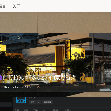
留言
关于
西行拾光：代码之外的荒野渲染
d
01-16
21
0
0
26.1℃