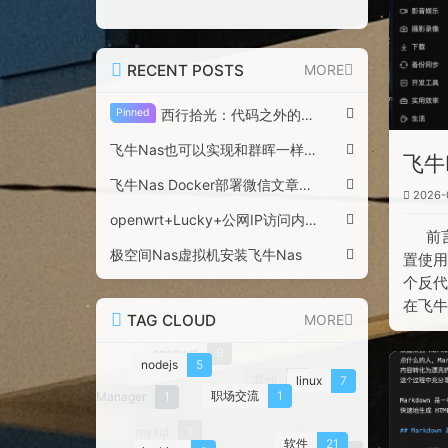
RECENT POSTS
MORE
Pinned
西行拾光：代码之外的荒野渲染
飞牛Nas也可以实现和群晖一样的反代啦！
飞牛
飞牛Nas Docker部署微信文章在线编辑器-doocsMD
2026-
openwrt+Lucky+公网IP访问内网Nas服务
前
极空间Nas虚拟机安装飞牛Nas
置使用
个反代
在飞牛
TAG CLOUD
MORE
mac
2
openwrt
9
nodejs
5
linux
7
其他
1
职场交流
1
GridManager
1
mysql
1
软件
21
jenkins
2