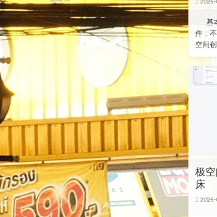
2026-
基
件，不
空间创
极空
床
2026-