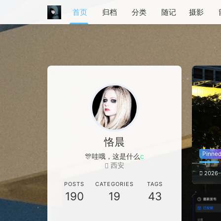
首页
归档
分类
随记
摄影
恪晨
Pinne
🎊哇哦，这
A
Q
$
5
西安
2026-
POSTS
CATEGORIES
TAGS
190
19
43