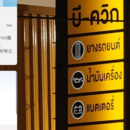
Nas
nas服
t、
及时有公