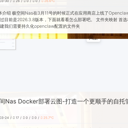
03-30
26
0
0
26.6℃
本介绍 极空间Nas在3月11号的时候正式在应用商店上线了Opencla
过目前是2026.3.8版本，下面就看看怎么部署吧。 文件夹映射 首
建我们需要持久化openclaw配置的文件夹
间Nas Docker部署云图-打造一个更顺手的自托
03-24
17
0
0
25.7℃