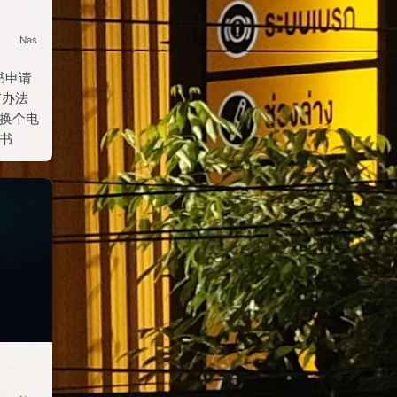
Nas
书申请
有办法
去换个电
证书