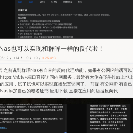
Nas也可以实现和群晖一样的反代啦！
06-12
14
0
0
25.4℃
言 之前说到群晖Nas有自带的反向代理功能，如果有公网IP的话可
https://域名+端口直接访问内网服务，最近有大佬在飞牛Nas上也
的应用，试了试也可以实现直接配置访问了。 前提 有公网IP 有自
Nas添加自己的域名证书 应用下载 直接在应用商店搜反向代