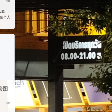
Nas
w套
选在个人
管图
Nas