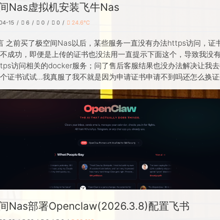
间Nas虚拟机安装飞牛Nas
04-15
6
0
0
24.6℃
言 之前买了极空间Nas以后，某些服务一直没有办法https访问，证
是不成功，即便是上传的证书也没法用一直提示下面这个，导致我没
ttps访问相关的docker服务；问了售后客服结果也没办法解决让我
个证书试试...我真服了我不就是因为申请证书申请不到吗还怎么换
Nas部署Openclaw(2026.3.8)配置飞书