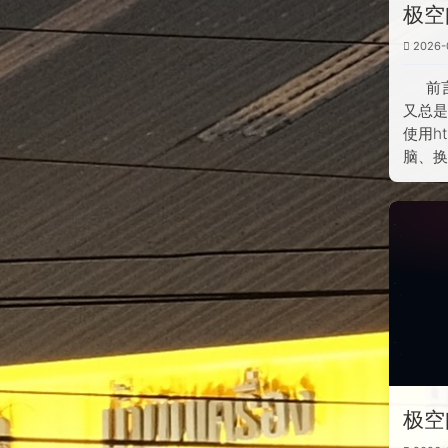
极空
2026-
前
又总
使用h
脑、换
极空间