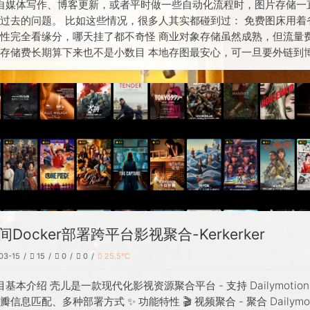
自媒体写作、博客更新，或者平时做一些自动化流程时，图片存储一
过去的问题。 比如这些情况，很多人其实都碰到过： 免费图床用着
性完全看缘分，哪天挂了都不奇怪 商业对象存储虽然成熟，但流量
存储费长期算下来也不是小数目 本地存图最安心，可一旦要外链到
或者工作流
间Docker部署跨平台影视聚合-Kerkerker
03-15
15
0
0
25.5℃
目基本介绍 壳儿是一款现代化影视资源聚合平台 - 支持 Dailymotion
信息匹配、多种部署方式 ✨ 功能特性 🎬 视频聚合 - 聚合 Dailymot