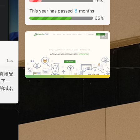
19%
8
This year has passed
months
66%
Ad
Nas
以直接配
上了一
己的域名