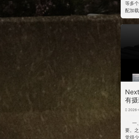
等多个
配加载
Nex
有摄
2026-
一
要。
觉得少