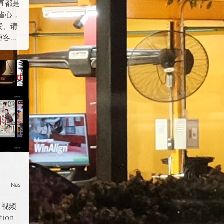
直都是
省心，
费、请
博客、
Nas
 视频
ion