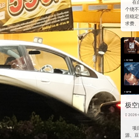
在
个绕不
但稳定
求费、
文章
极空
2026-
项
源、豆瓣