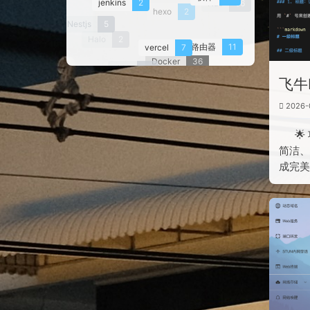
Nas
66
hexo
2
Nestjs
5
Halo
2
vercel
7
路由器
11
Docker
36
生活
15
飞牛
2026-
🌟
简洁、
成完