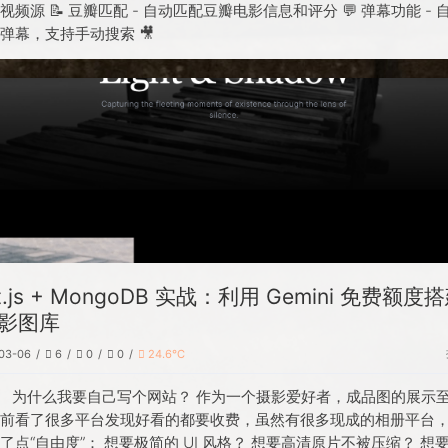
视频源 📝 豆瓣匹配 - 自动匹配豆瓣电影信息和评分 💬 弹幕功能 - 
弹幕，支持手动搜索 🎥
t.js + MongoDB 实战：利用 Gemini 免费额度
影图库
03-06
6
0
0
24.6℃
、 为什么我要自己写个网站？ 作为一个摄影爱好者，成品图的展示
之前看了很多平台发现好看的都要收费，虽然有很多现成的相册平台
了点“自由度”： 想要极简的 UI 风格？ 想要高清原片不被压缩？ 想