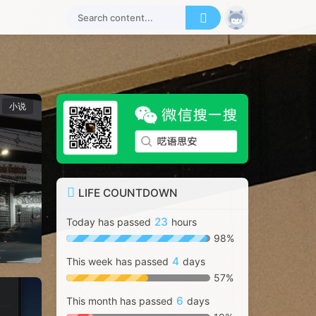
小说
LIFE COUNTDOWN
23
Today has passed
hours
98%
4
This week has passed
days
57%
6
This month has passed
days