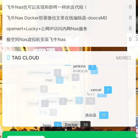
飞牛Nas也可以实现和群晖一样的反代啦！
飞牛Nas Docker部署微信文章在线编辑器-doocsMD
openwrt+Lucky+公网IP访问内网Nas服务
极空间Nas虚拟机安装飞牛Nas
TAG CLOUD
MORE
nodejs
5
jenkins
2
职场交流
1
GridManager
1
Nestjs
5
mac
2
openwrt
9
vercel
7
软件
21
生活
15
Halo
2
linux
7
mysql
1
其他
1
路由器
11
Docker
36
Nas
66
hexo
2