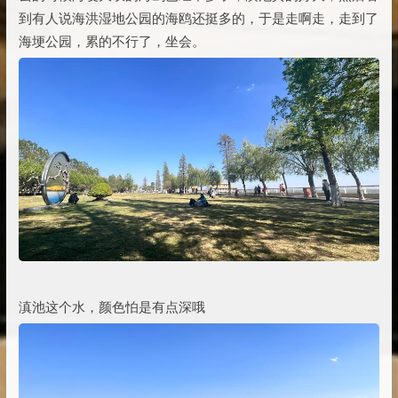
到有人说海洪湿地公园的海鸥还挺多的，于是走啊走，走到了
海埂公园，累的不行了，坐会。
滇池这个水，颜色怕是有点深哦